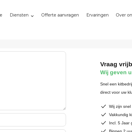
e
Diensten
Offerte aanvragen
Ervaringen
Over o
RAMEN EN DEUREN KITTEN
Vraag vrijb
Wij geven u
een kitter nodig bij u in Haarle
Snel een kitbedr
direct voor uw kl
Vraag vrijblijvend een offerte aan
Wij zijn snel
Vakkundig k
Incl. 5 Jaar 
Binnen 2 uu