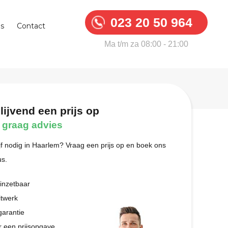
023 20 50 964
ns
Contact
Ma t/m za 08:00 - 21:00
lijvend een prijs op
 graag advies
m?
ijf nodig in Haarlem? Vraag een prijs op en boek ons
us.
 inzetbaar
itwerk
garantie
r een prijsopgave