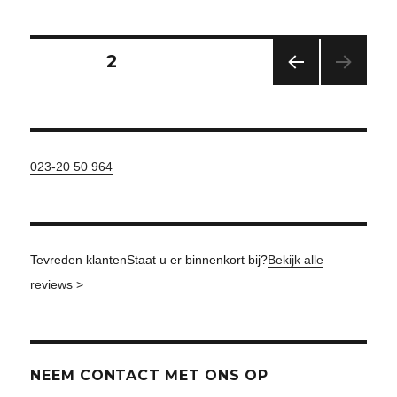
Berichtnavigatie
PAGINA
2
VORIGE
PAGINA
023-20 50 964
Tevreden klanten
Staat u er binnenkort bij?
Bekijk alle
reviews >
NEEM CONTACT MET ONS OP