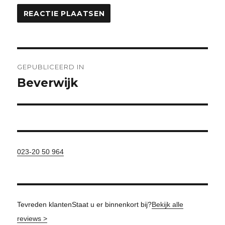
Bericht
GEPUBLICEERD IN
navigatie
Beverwijk
023-20 50 964
Tevreden klanten
Staat u er binnenkort bij?
Bekijk alle
reviews >